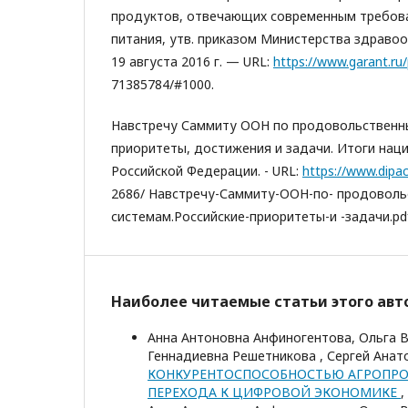
продуктов, отвечающих современным требов
питания, утв. приказом Министерства здраво
19 августа 2016 г. — URL:
https://www.garant.ru/
71385784/#1000.
Навстречу Саммиту ООН по продовольственны
приоритеты, достижения и задачи. Итоги нац
Российской Федерации. - URL:
https://www.dipa
2686/ Навстречу-Саммиту-ООН-по- продоволь
системам.Российские-приоритеты-и -задачи.pd
Наиболее читаемые статьи этого авто
Анна Антоновна Анфиногентова, Ольга В
Геннадиевна Решетникова , Сергей Ана
КОНКУРЕНТОСПОСОБНОСТЬЮ АГРОПРО
ПЕРЕХОДА К ЦИФРОВОЙ ЭКОНОМИКЕ
,