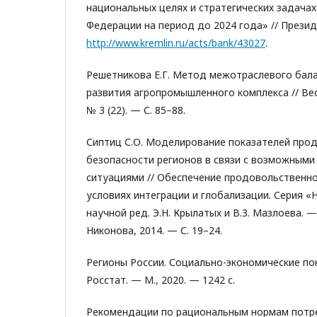
национальных целях и стратегических задачах
Федерации на период до 2024 года» // Презид
http://www.kremlin.ru/acts/bank/43027
.
Решетникова Е.Г. Метод межотраслевого бала
развития агропромышленного комплекса // Ве
№ 3 (22). — С. 85–88.
Сиптиц С.О. Моделирование показателей про
безопасности регионов в связи с возможным
ситуациями // Обеспечение продовольственно
условиях интеграции и глобализации. Серия «
научной ред. Э.Н. Крылатых и В.З. Мазлоева. —
Никонова, 2014. — С. 19–24.
Регионы России. Социально-экономические показ
Росстат. — М., 2020. — 1242 с.
Рекомендации по рациональным нормам потр