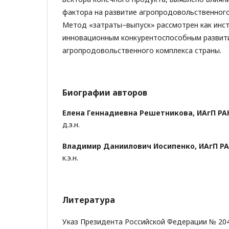
фактора на развитие агропродовольственного
Метод «затраты–выпуск» рассмотрен как инс
инновационным конкурентоспособным развит
агропродовольственного комплекса страны.
Биографии авторов
Елена Геннадиевна Решетникова,
ИАгП РА
д.э.н.
Владимир Даниилович Иосипенко,
ИАгП Р
к.э.н.
Литература
Указ Президента Российской Федерации № 204 