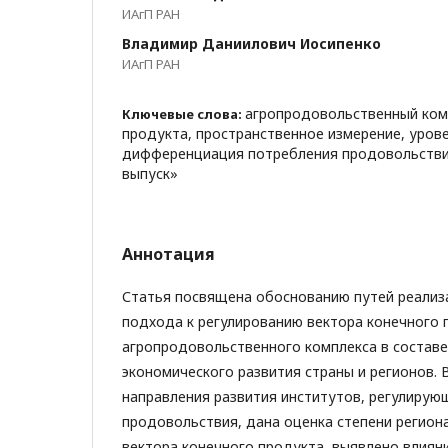
ИАгП РАН
Владимир Даниилович Иосипенко
ИАгП РАН
агропродовольственный комп
Ключевые слова:
продукта, пространственное измерение, уров
дифференциация потребления продовольстви
выпуск»
Аннотация
Статья посвящена обоснованию путей реализ
подхода к регулированию вектора конечного 
агропродовольственного комплекса в составе
экономического развития страны и регионов.
направления развития институтов, регулирую
продовольствия, дана оценка степени регио
вектора конечного продукта, выявлено влиян