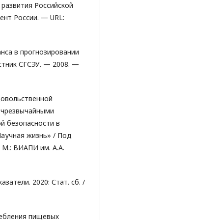
 развития Российской
ент России. — URL:
нса в прогнозировании
стник СГСЭУ. — 2008. —
довольственной
и чрезвычайными
й безопасности в
Научная жизнь» / Под
 М.: ВИАПИ им. А.А.
атели. 2020: Стат. сб. /
ебления пищевых