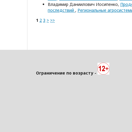
Владимир Даниилович Иосипенко,
Продо
последствий
,
Региональные агросистемы
1
2
3
>
>>
Ограничение по возрасту -