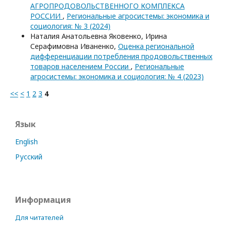
АГРОПРОДОВОЛЬСТВЕННОГО КОМПЛЕКСА
РОССИИ
,
Региональные агросистемы: экономика и
социология: № 3 (2024)
Наталия Анатольевна Яковенко, Ирина
Серафимовна Иваненко,
Оценка региональной
дифференциации потребления продовольственных
товаров населением России
,
Региональные
агросистемы: экономика и социология: № 4 (2023)
<<
<
1
2
3
4
Язык
English
Русский
Информация
Для читателей