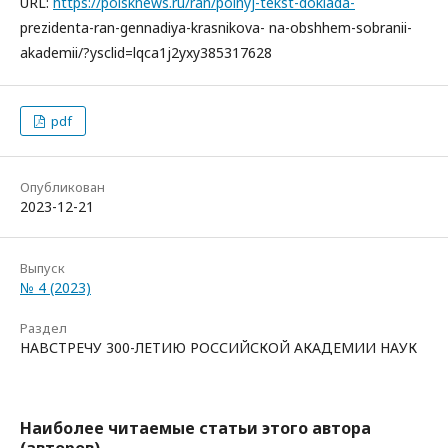
URL:
https://poisknews.ru/ran/polnyj-tekst-doklada-
prezidenta-ran-gennadiya-krasnikova- na-obshhem-sobranii-
akademii/?ysclid=lqca1j2yxy385317628
pdf
Опубликован
2023-12-21
Выпуск
№ 4 (2023)
Раздел
НАВСТРЕЧУ 300-ЛЕТИЮ РОССИЙСКОЙ АКАДЕМИИ НАУК
Наиболее читаемые статьи этого автора
(авторов)