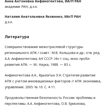
Анна Антоновна Анфиногентова,
ИАгП РАН
академик РАН, д.э.н.
Наталия Анатольевна Яковенко,
ИАгП РАН
д.э.н.
Литература
Совершенствование межотраслевой структуры
регионального АПК / соавт.: М.В. Кольцова и др.; отв. ред.
А.А. Анфиногентова; АН СССР. Ин-т соц.-экон. пробл.
развития АПК. — М.: Наука, 1988. — 83 с.
Анфиногентова А.А., Крылатых Э.Н. Стратегия развития
АПК с учетом инновационных факторов // АПК: экономика,
управление. 2005. № 10. С. 4-11.
Продовольственная безопасность России: проблемы и
перспективы. А.А. Анфиногентова, О.В. Ермолова,