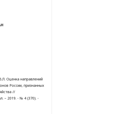
АН
В.Л. Оценка направлений
онов России, признанных
йства //
 2019. - № 4 (370). -