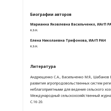
Биографии авторов
Марианна Яковлевна Васильченко,
ИАгП Р
к.э.н.
Елена Николаевна Трифонова,
ИАгП РАН
к.э.н.
Литература
Андрющенко С.А., Васильченко М.Я., Шабанов 
развития агропродовольственных систем реги
неблагоприятными для ведения сельского хозя
Международный сельскохозяйственный журнал. –
С.16-20.