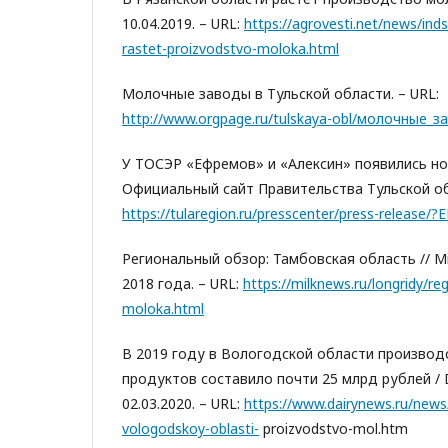
10.04.2019. – URL:
https://agrovesti.net/news/inds
rastet-proizvodstvo-moloka.html
Молочные заводы в Тульской области. – URL:
http://www.orgpage.ru/tulskaya-obl/молочные_з
У ТОСЭР «Ефремов» и «Алексин» появились но
Официальный сайт Правительства Тульской об
https://tularegion.ru/presscenter/press-releas
Региональный обзор: Тамбовская область // Mi
2018 года. – URL:
https://milknews.ru/longridy/r
moloka.html
В 2019 году в Вологодской области произво
продуктов составило почти 25 млрд рублей / 
02.03.2020. – URL:
https://www.dairynews.ru/news
vologodskoy-oblasti-
proizvodstvo-mol.htm