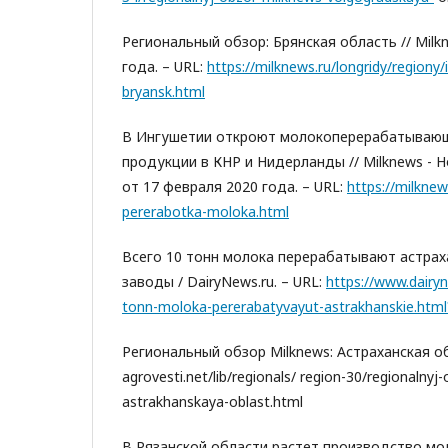
Региональный обзор: Брянская область // Milk
года. – URL:
https://milknews.ru/longridy/region
bryansk.html
В Ингушетии откроют молокоперерабатывающ
продукции в КНР и Нидерланды // Milknews - 
от 17 февраля 2020 года. – URL:
https://milknew
pererabotka-moloka.html
Всего 10 тонн молока перерабатывают астра
заводы / DairyNews.ru. – URL:
https://www.dairy
tonn-moloka-pererabatyvayut-astrakhanskie.html
Региональный обзор Milknews: Астраханская обл
agrovesti.net/lib/regionals/ region-30/regionalnyj
astrakhanskaya-oblast.html
В Рязанской области растет производство мол