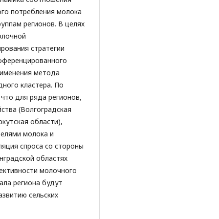
ого потребления молока
уппам регионов. В целях
олочной
рования стратегии
ифференцированного
рименения метода
дного кластера. По
 что для ряда регионов,
йства (Волгоградская
ркутская области),
телями молока и
яция спроса со стороны
инградской областях
ективности молочного
ала региона будут
азвитию сельских