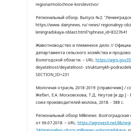
regiona/molochnoe-korolevstvo/
Региональный обзор. Выпуск №2: "Ленинградска
https://www. dairynews. ru/ news/ regionalnyy-ob
leningradskaya-oblast.html?sphrase_id=8327641
Животноводство и племенное дело // Официа
департамента сельского хозяйства и продово
Вологодской области. – URL:
https://agro.gov35
deyatelnost/deyatelnost- strukturnykh-podrazdele
SECTION_ID=231
Молочная отрасль 2018-2019: [справочник] / сос
Жебит, Е.А. Московскова, Т.Д. Неутов [и др.] 
союз производителей молока, 2018. - 388 с.
Региональный обзор Milknews: Волгоградская 
от 06.07.2018. – URL:
https://agrovesti.net/lib/reg
34/regionalnyj-obzor-milknews-volgogradskaya-
o