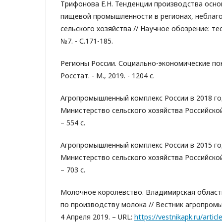
Трифонова Е.Н. Тенденции производства осн
пищевой промышленности в регионах, неблаг
сельского хозяйства // Научное обозрение: теор
№7. - С.171-185.
Регионы России. Социально-экономические показ
Росстат. - М., 2019. - 1204 с.
Агропромышленный комплекс России в 2018 году
Министерство сельского хозяйства Российской
– 554 с.
Агропромышленный комплекс России в 2015 году
Министерство сельского хозяйства Российской
– 703 с.
Молочное королевство. Владимирская облас
по производству молока // Вестник агропром
4 Апреля 2019. – URL:
https://vestnikapk.ru/articl