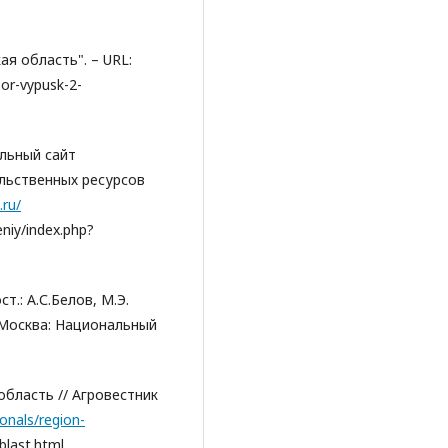
я область". – URL:
zor-vypusk-2-
льный сайт
льственных ресурсов
.ru/
niy/index.php?
т.: А.С.Белов, М.Э.
- Москва: Национальный
область // Агровестник
ionals/region-
blast.html