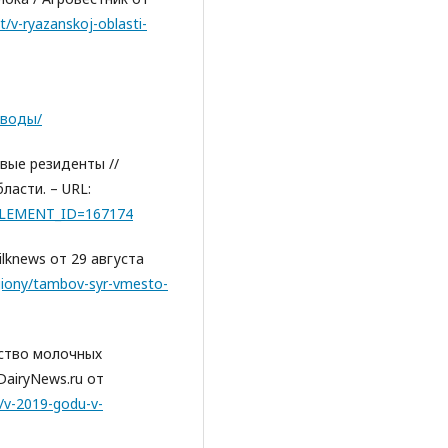
t/v-ryazanskoj-oblasti-
аводы/
вые резиденты //
ласти. – URL:
e/?ELEMENT_ID=167174
lknews от 29 августа
egiony/tambov-syr-vmesto-
дство молочных
DairyNews.ru от
/v-2019-godu-v-