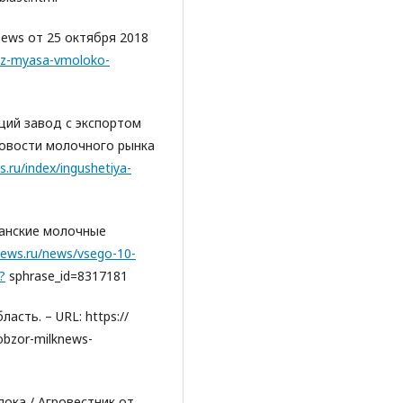
news от 25 октября 2018
y/iz-myasa-vmoloko-
ий завод с экспортом
Новости молочного рынка
s.ru/index/ingushetiya-
ханские молочные
news.ru/news/vsego-10-
?
sphrase_id=8317181
асть. – URL: https://
-obzor-milknews-
ока / Агровестник от