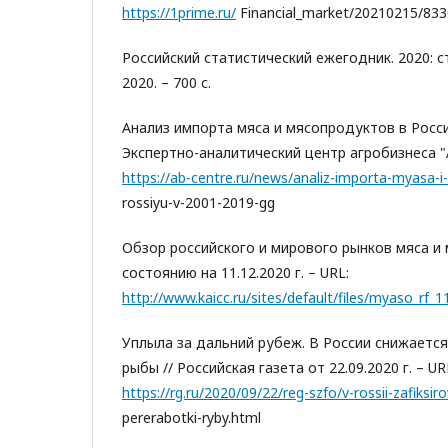
https://1prime.ru/
Financial_market/20210215/833
Российский статистический ежегодник. 2020: ста
2020. – 700 с.
Анализ импорта мяса и мясопродуктов в Россию
Экспертно-аналитический центр агробизнеса "А
https://ab-centre.ru/news/analiz-importa-myasa-
rossiyu-v-2001-2019-gg
Обзор российского и мирового рынков мяса и
состоянию на 11.12.2020 г. – URL:
http://www.kaicc.ru/sites/default/files/myaso_rf_1
Уплыла за дальний рубеж. В России снижаетс
рыбы // Российская газета от 22.09.2020 г. – UR
https://rg.ru/2020/09/22/reg-szfo/v-rossii-zafiks
pererabotki-ryby.html