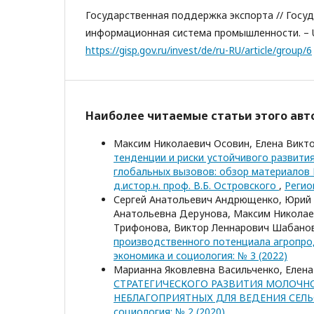
Государственная поддержка экспорта // Госу
информационная система промышленности. – 
https://gisp.gov.ru/invest/de/ru-RU/article/group/6
Наиболее читаемые статьи этого авто
Максим Николаевич Осовин, Елена Викт
тенденции и риски устойчивого развити
глобальных вызовов: обзор материалов
д.истор.н. проф. В.Б. Островского
,
Регио
Сергей Анатольевич Андрющенко, Юрий 
Анатольевна Дерунова, Максим Николае
Трифонова, Виктор Леннарович Шабано
производственного потенциала агропро
экономика и социология: № 3 (2022)
Марианна Яковлевна Васильченко, Елен
СТРАТЕГИЧЕСКОГО РАЗВИТИЯ МОЛОЧН
НЕБЛАГОПРИЯТНЫХ ДЛЯ ВЕДЕНИЯ СЕЛ
социология: № 2 (2020)