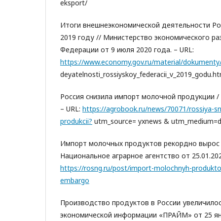
eksport/
Итоги внешнеэкономической деятельности Ро
2019 году // Министерство экономического ра
Федерации от 9 июля 2020 года. – URL:
https://www.economy.gov.ru/material/dokumenty
deyatelnosti_rossiyskoy_federacii_v_2019_godu.ht
Россия снизила импорт молочной продукции / «
– URL:
https://agrobook.ru/news/70071/rossiya-sn
produkcii?
utm_source= yxnews & utm_medium=d
Импорт молочных продуктов рекордно вырос 
Национальное аграрное агентство от 25.01.202
https://rosng.ru/post/import-molochnyh-produkto
embargo
Производство продуктов в России увеличилось
экономической информации «ПРАЙМ» от 25 янв