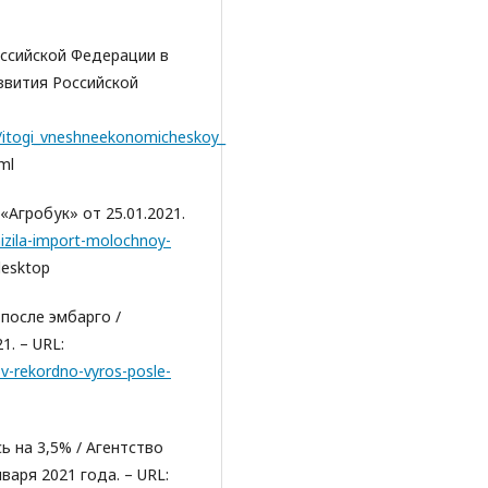
ссийской Федерации в
звития Российской
/itogi_vneshneekonomicheskoy_
ml
Агробук» от 25.01.2021.
izila-import-molochnoy-
esktop
после эмбарго /
1. – URL:
v-rekordno-vyros-posle-
 на 3,5% / Агентство
аря 2021 года. – URL: