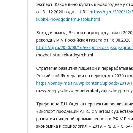
Эксперт: Какое вино купить к новогоднему сто
от 31.12.2020 года. – URL:
https://rg.ru/2020/12/
kupit-k-novogodnemu-stolu.html
Всход и выход. Экспорт агропродукции в 202
рекордным // Российская газета от 16.08.2020. 
https://rg.ru/2020/08/16/eksport-rossijskoj-agrop
mozhet-stat-rekordnym.html
Стратегия развития пищевой и перерабатыв
Российской Федерации на период до 2030 года 
https://barley-malt.ru/wp-content/uploads/2019/1
razvytyja-pyschevoj-y-pererabatyvajuschej-promy
Трифонова Е.Н. Оценка перспектив реализаци
«Экспорт продукции АПК» с учетом существ
развития пищевой промышленности РФ // Реги
экономика и социология. – 2019. – № 3. – С. 64–